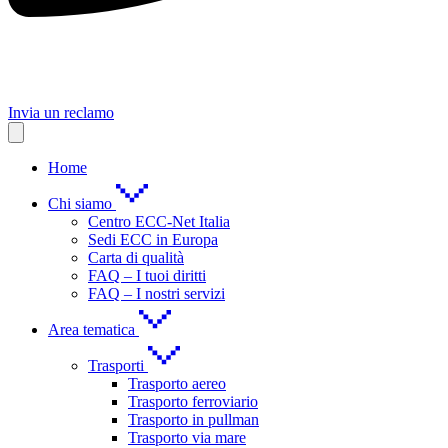
Invia un reclamo
Home
Chi siamo
Centro ECC-Net Italia
Sedi ECC in Europa
Carta di qualità
FAQ – I tuoi diritti
FAQ – I nostri servizi
Area tematica
Trasporti
Trasporto aereo
Trasporto ferroviario
Trasporto in pullman
Trasporto via mare