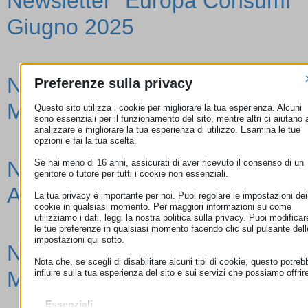
Newsletter “Europa Consumi”
Giugno 2025
Newsletter “Europa Consumi”
Preferenze sulla privacy
Maggio 2025
Questo sito utilizza i cookie per migliorare la tua esperienza. Alcuni
sono essenziali per il funzionamento del sito, mentre altri ci aiutano 
analizzare e migliorare la tua esperienza di utilizzo. Esamina le tue
opzioni e fai la tua scelta.
Newsletter “Europa Consumi”
Se hai meno di 16 anni, assicurati di aver ricevuto il consenso di un
genitore o tutore per tutti i cookie non essenziali.
Aprile 2025
La tua privacy è importante per noi. Puoi regolare le impostazioni dei
cookie in qualsiasi momento. Per maggiori informazioni su come
utilizziamo i dati, leggi la nostra politica sulla privacy. Puoi modificar
le tue preferenze in qualsiasi momento facendo clic sul pulsante dell
impostazioni qui sotto.
Newsletter “Europa Consumi”
Nota che, se scegli di disabilitare alcuni tipi di cookie, questo potreb
Marzo 2025
influire sulla tua esperienza del sito e sui servizi che possiamo offrir
Essenziali