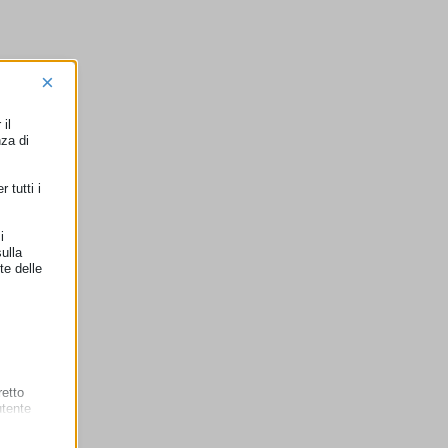
×
il
nza di
 tutti i
i
ulla
te delle
retto
utente