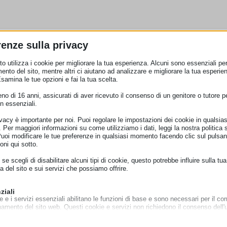
renze sulla privacy
o utilizza i cookie per migliorare la tua esperienza. Alcuni sono essenziali per 
ento del sito, mentre altri ci aiutano ad analizzare e migliorare la tua esperie
Esamina le tue opzioni e fai la tua scelta.
o di 16 anni, assicurati di aver ricevuto il consenso di un genitore o tutore per
n essenziali.
ivacy è importante per noi. Puoi regolare le impostazioni dei cookie in qualsias
Per maggiori informazioni su come utilizziamo i dati, leggi la nostra politica s
Puoi modificare le tue preferenze in qualsiasi momento facendo clic sul pulsan
oni qui sotto.
se scegli di disabilitare alcuni tipi di cookie, questo potrebbe influire sulla tua
a del sito e sui servizi che possiamo offrire.
ziali
e e i servizi essenziali abilitano le funzioni di base e sono necessari per il cor
namento del sito web. Questi cookie e servizi non richiedono il consenso dell'
o il GDPR.
Mostra dettagli