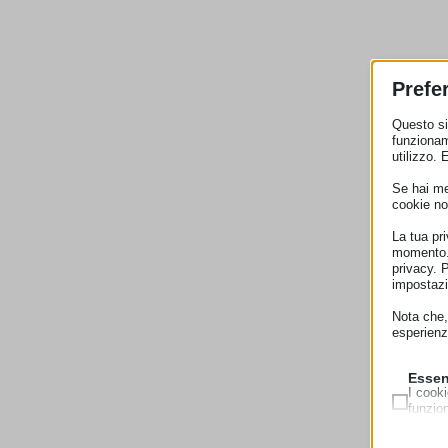
Prefe
Questo sit
funzionam
utilizzo. 
Se hai men
cookie no
La tua pr
momento. 
privacy. 
impostazi
Nota che, 
esperienz
Essen
I cooki
funzio
second