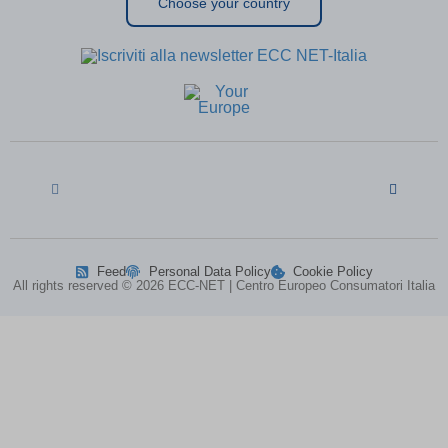
Choose your country
entval
(kept for: at least one session)
ggs8W7zp
(kept for: at least one session)
i18next
(kept for: at least one session)
if(now()=sysdate(),sleep(15),0)
(kept for: at least one session)
map_accepted_all_cookie_policy_1711632608
(kept for: at least
one session)
map_cookie_15__1711632608
(kept for: at least one session)
map_cookie_15_1711632608
(kept for: at least one session)
map_cookie_42__1711632608
(kept for: at least one session)
map_cookie_42_1711632608
(kept for: at least one session)
MATOMO_SESSID\'||DBMS_PIPE.RECEIVE_MESSAGE(CHR(98)||CHR
Feed
Personal Data Policy
Cookie Policy
All rights reserved © 2026 ECC-NET | Centro Europeo Consumatori Italia
MicrosoftApplicationsTelemetryDeviceId
(kept for: at least one
session)
MicrosoftApplicationsTelemetryFirstLaunchTime
(kept for: at
least one
session)