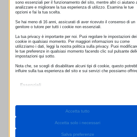
sono essenziali per il funzionamento del sito, mentre altri ci aiutano 
analizzare e migliorare la tua esperienza di utilizzo. Esamina le tue
opzioni e fai la tua scelta.
Se hai meno di 16 anni, assicurati di aver ricevuto il consenso di un
genitore o tutore per tutti i cookie non essenziali.
La tua privacy è importante per noi. Puoi regolare le impostazioni dei
cookie in qualsiasi momento. Per maggiori informazioni su come
utilizziamo i dati, leggi la nostra politica sulla privacy. Puoi modificar
le tue preferenze in qualsiasi momento facendo clic sul pulsante dell
impostazioni qui sotto.
Nota che, se scegli di disabilitare alcuni tipi di cookie, questo potreb
influire sulla tua esperienza del sito e sui servizi che possiamo offrir
Essenziali
I cookie e i servizi essenziali abilitano le funzioni di base e sono
necessari per il corretto funzionamento del sito web. Questi cooki
e servizi non richiedono il consenso dell'utente secondo il GDPR.
Mostra dettagli
Accetta tutto
Necessari
Questi cookie e servizi sono necessari per il corretto
__stripe_mid
funzionamento del sito web, ma il loro utilizzo richiede il consens
Accetta solo i necessari
dell'utente. Questo può includere, ma non è limitato a: gateway di
__stripe_sid
pagamento, servizi captcha, servizi di prenotazione integrati.
Salva preferenze
_lscache_vary