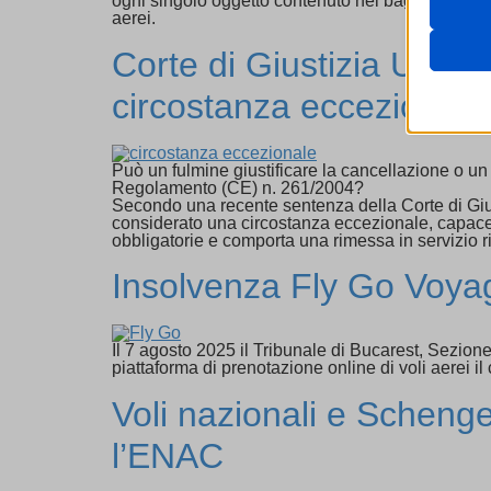
ogni singolo oggetto contenuto nel bagaglio smarri
aerei.
_lscach
Analit
cookie_
Corte di Giustizia UE: l
I cooki
cdn.jsde
informa
cookiec
circostanza eccezionale
cdnjs.c
HappyL
unpkg.
Marke
ISCHE
I servi
_ga
annunci
Può un fulmine giustificare la cancellazione o 
MATOM
_ga_*
Regolamento (CE) n. 261/2004?
mtm_co
Secondo una recente sentenza della Corte di Giust
_gat_gt
Medi
considerato una circostanza eccezionale, capace 
Questi
nspato
connect
_gid
obbligatorie e comporta una rimessa in servizio ri
video 
PHPSE
pixel.it
_pk_id*
Insolvenza Fly Go Voyager
session
Altri 
_pk_ref
Questa 
wordpre
cdn.aito
_pk_se
catego
wordpre
cdn.gro
Il 7 agosto 2025 il Tribunale di Bucarest, Sezio
_pk_tes
piattaforma di prenotazione online di voli aerei il
wp_lan
cdn.hon
b-user-i
Voli nazionali e Schenge
_bfa
wp-sett
cdn.lean
map_co
_dd_s
wp-sett
cdn.liv
l’ENAC
mp_*_m
_nano_
wp-wpml
custom
api.fban