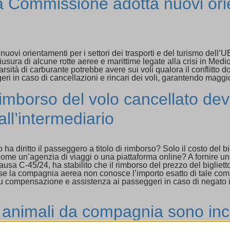
la Commissione adotta nuovi orie
i orientamenti per i settori dei trasporti e del turismo dell’UE, 
sura di alcune rotte aeree e marittime legate alla crisi in Medio
carsità di carburante potrebbe avere sui voli qualora il conflitto 
eri in caso di cancellazioni e rincari dei voli, garantendo maggi
 rimborso del volo cancellato dev
ll’intermediario
a diritto il passeggero a titolo di rimborso? Solo il costo del b
ome un’agenzia di viaggi o una piattaforma online? A fornire una
causa C-45/24, ha stabilito che il rimborso del prezzo del bigl
 se la compagnia aerea non conosce l’importo esatto di tale co
 compensazione e assistenza ai passeggeri in caso di negato im
li animali da compagnia sono inc