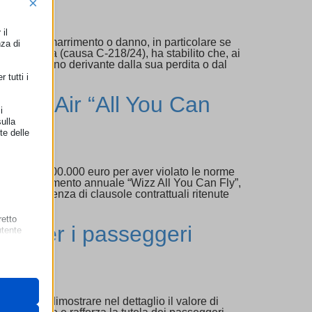
×
il
caso di smarrimento o danno, in particolare se
nza di
te sentenza (causa C-218/24), ha stabilito che, ai
nto del danno derivante dalla sua perdita o dal
 tutti i
Wizz Air “All You Can
i
ulla
te delle
Ltd per 500.000 euro per aver violato le norme
uo l’abbonamento annuale “Wizz All You Can Fly”,
ato la presenza di clausole contrattuali ritenute
retto
nto per i passeggeri
utente
 il loro
gateway di
essario dimostrare nel dettaglio il valore di