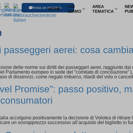
CHI
AREA
NEW
Invia un reclamo
HOME
SIAMO
TEMATICA
PUB
SFOGLIA LE I
Trasporti
o
Trasporto aereo
Infor
ei passeggeri aerei: cosa cambia 
Trasporto ferroviario
Pacch
Trasporto in pullman
Multi
sione delle norme sui diritti dei passeggeri aerei, raggiunto da
el Parlamento europeo in sede del “comitato di conciliazione” 
aso di disservizi, come negato imbarco, ritardi del volo o cancel
Trasporto via mare
Nole
ravel Promise”: passo positivo, m
i consumatori
 accolgono positivamente la decisione di Volotea di ritirare la 
care un sovrapprezzo successivo all’acquisto del biglietto in fun