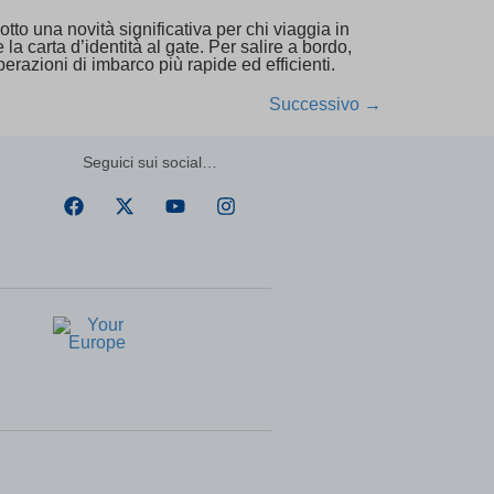
ssion)
otto una novità significativa per chi viaggia in
ssion)
a carta d’identità al gate. Per salire a bordo,
ssion)
operazioni di imbarco più rapide ed efficienti.
ssion)
Successivo
→
ssion)
ssion)
Seguici sui social…
t one
ssion)
ssion)
ssion)
ssion)
ssion)
ssion)