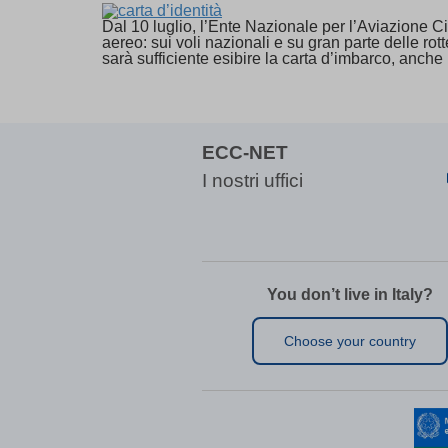
_ugeuid
wp-wpml
fonts.g
region1
Dal 10 luglio, l’Ente Nazionale per l’Aviazione Civ
-1 OR 
mhcook
fonts.g
www.goo
aereo: sui voli nazionali e su gran parte delle ro
-1 OR 2
sarà sufficiente esibire la carta d’imbarco, anche i
ecc-netit
www.go
www.go
-1\' OR
www.ecc-
www.yo
-1\' OR
-1\" OR
ECC-NET
(select(
I nostri uffici
(select(
@@Q8
0\'XOR(
0\"XOR(
1 waitfor
You don’t live in Italy?
1\'\"
13wdtx
Choose your country
-
ab.stor
3af37ff
amp_*