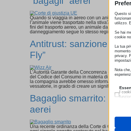
“bagagli” aerei
Prefe
Questo sit
Quando si viaggia in aereo con un animale da co
funzionam
l’animale viene trasportato nella stiva? A fare ch
utilizzo. 
fini del trasporto aereo, un animale da compagnia
danneggiamento segue lo stesso regime previsto 
Se hai men
cookie no
Antitrust: sanzione da 
La tua pr
momento. 
Fly”
privacy. 
impostazi
Nota che, 
L’Autorità Garante della Concorrenza e del Merc
esperienz
del Codice del Consumo in materia di pratiche c
la compagnia avrebbe omesso informazioni essenziali
vessatorie, in grado di creare un significativo sq
Essen
I cooki
Bagaglio smarrito: la Ca
funzio
second
aerei
Neces
Questi 
__strip
utilizz
Una recente ordinanza della Corte di Cassazione 
pagamen
__strip