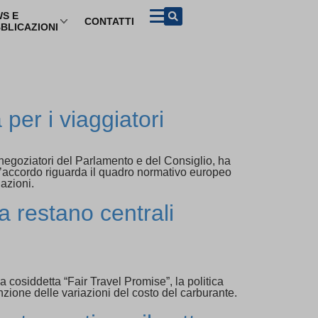
S E
CONTATTI
BLICAZIONI
NFORMAZIONI PER I CONSUMATORI PER ARGOMENTO
Acquisto beni e
ADR e soluzioni
Turismo
servizi
del contenzioso
mazioni di viaggio
ADR
Contratti conclusi a
distanza e nei locali
per i viaggiatori
commerciali
etti turistici
Azioni rappresentative
Garanzia legale di
conformità
proprietà
Procedimento europeo
i negoziatori del Parlamento e del Consiglio, ha
per le controversie di
L’accordo riguarda il quadro normativo europeo
Diritto di recesso
modesta entità
lazioni.
ggio
Sicurezza dei prodotti
Procedimento europeo
a restano centrali
d’ingiunzione di
pagamento
Pratiche commerciali
scorrette e clausole
vessatorie
cosiddetta “Fair Travel Promise”, la politica
zione delle variazioni del costo del carburante.