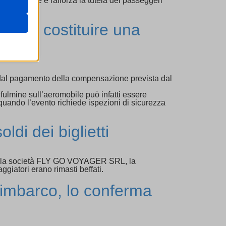
e procedure e rafforza la tutela dei passeggeri
o può costituire una
are
ssion)
a dal pagamento della compensazione prevista dal
ssion)
fulmine sull’aeromobile può infatti essere
ssion)
quando l’evento richiede ispezioni di sicurezza
i, come
ssion)
ssion)
di dei biglietti
ssion)
re
ssion)
i della società FLY GO VOYAGER SRL, la
ssion)
ggiatori erano rimasti beffati.
ssion)
l’imbarco, lo conferma
ssion)
ssion)
ssion)
ssion)
ssion)