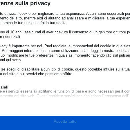
renze sulla privacy
o utilizza i cookie per migliorare la tua esperienza. Alcuni sono essenziali per 
mpagnia, quali sono le responsabilità delle compagnie aeree in 
ento del sito, mentre altri ci aiutano ad analizzare e migliorare la tua esperie
iarezza è intervenuta la Corte di Giustizia UE che, con una recen
Esamina le tue opzioni e fai la tua scelta.
 rientra nella nozione di “bagagli”. Di conseguenza, il risarcime
per i bagagli.
o di 16 anni, assicurati di aver ricevuto il consenso di un genitore o tutore per
n essenziali.
500.000 euro per l’abbonamento 
ivacy è importante per noi. Puoi regolare le impostazioni dei cookie in qualsias
Per maggiori informazioni su come utilizziamo i dati, leggi la nostra politica s
Puoi modificare le tue preferenze in qualsiasi momento facendo clic sul pulsan
oni qui sotto.
se scegli di disabilitare alcuni tipi di cookie, questo potrebbe influire sulla tua
ato (AGCM) ha sanzionato la compagnia aerea Wizz Air Hungary 
a del sito e sui servizi che possiamo offrire.
ommerciali scorrette e clausole vessatorie. Nel promuovere il s
 sulle reali limitazioni dell’offerta. L’Antitrust ha inoltre rilev
uilibrio a danno dei consumatori.
ziali
e e i servizi essenziali abilitano le funzioni di base e sono necessari per il cor
ssazione semplifica il risarcime
namento del sito web. Questi cookie e servizi non richiedono il consenso dell'
o il GDPR.
Mostra dettagli
sari
cookie e servizi sono necessari per il corretto funzionamento del sito web, ma
e_mid
Accetta tutto
o richiede il consenso dell'utente. Questo può includere, ma non è limitato a: 
(Num. 28672) ha introdotto un importante chiarimento: non è nec
to, servizi captcha, servizi di prenotazione integrati.
e_sid