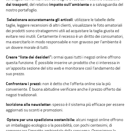
dei trasporti
, del relativo
impatto sull’ambiente
e a salvaguardia del
nostro portafoglio.
Selezionare accuratamente gli articoli
: utilizzare le tabelle delle
taglie, leggere recensioni di altri clienti, visualizzare le foto amatoriali
dei prodotti sono stratagemmi utili ad acquistare la taglia giusta ed
evitare resi inutili. Certamente il recesso è un diritto dei consumatori,
ma esercitarlo in modo responsabile e non gravoso per l’ambiente è
un dovere morale di tutti.
Creare “liste dei desideri”:
ormai quasi tutti i negozi online offrono
questa funzione. È possibile inserire un prodotto che ci interessa in
un’apposita sezione del sito web e monitorare così l’andamento del
suo prezzo.
Confrontare i prezzi:
non è detto che l’offerta online sia la più
conveniente. È buona abitudine verificare anche il prezzo offerto dai
negozi tradizionali.
Iscrizione alle newsletter:
spesso è il sistema più efficace per essere
aggiornati su sconti e promozioni.
Optare per una spedizione sostenibile:
alcuni negozi online offrono
un imballaggio ecologico o la possibilità, con pochi centesimi, di
compensare l’impatto ambientale della consegna. Organizzare la