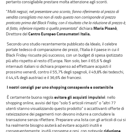
pertanto consigliabile prestare molta attenzione agli sconti.
“
Molti negozi, nel presentare uno sconto, fanno riferimento al prezzo di
vendita consigliato ma non di rado questo non corrisponde al prezzo
praticato prima del Black Friday, con il risultato che la riduzione di prezzo è,
di fatto, inferiore rispetto a quella presentata
” dichiara
Maria Pisanò
,
Direttore del
Centro Europeo Consumatori Italia.
Secondo uno studio recentemente pubblicato da Idealo, il celebre
portale tedesco di comparazione dei prezzi, l’Italia è il paese in cui il
Black Friday riscuote più successo, con un budget di spesa ipotizzato
più alto rispetto al resto d’Europa. Non solo, ben il 65,6 % degli
internauti italiani si dichiara propenso ad effettuare acquisti il
prossimo venerdì, contro il 55,7% degli spagnoli, il 49,8% dei tedeschi,
il 44,4% degli austriaci e il 36,6% dei francesi.
I nostri consigli per uno shopping consapevole e sostenibile
È certamente buona regola
evitare gli acquisti impulsivi
: nello
shopping online, avvisi del tipo “solo 5 articoli rimasti” o “altri 77
utenti stanno visualizzando questo prodotto” o accattivanti offerte di
rateizzazione dei pagamenti non devono indurre a concludere la
transazione senza riflettere. Preparare una lista con gli articoli di cui si
ha realmente bisogno aiuterà ad evitare acquisti inutili e
conseguentemente, inutili consegne e resi, con notevole
riduzione