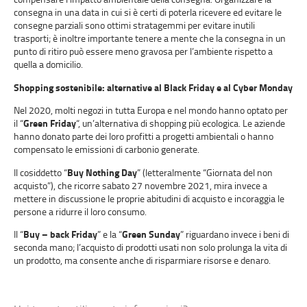
consegna in una data in cui si è certi di poterla ricevere ed evitare le
consegne parziali sono ottimi stratagemmi per evitare inutili
trasporti; è inoltre importante tenere a mente che la consegna in un
punto di ritiro può essere meno gravosa per l’ambiente rispetto a
quella a domicilio.
Shopping sostenibile: alternative al Black Friday e al Cyber Monday
Nel 2020, molti negozi in tutta Europa e nel mondo hanno optato per
il “
Green Friday
“, un’alternativa di shopping più ecologica. Le aziende
hanno donato parte dei loro profitti a progetti ambientali o hanno
compensato le emissioni di carbonio generate.
Il cosiddetto “
Buy Nothing Day
” (letteralmente “Giornata del non
acquisto”), che ricorre sabato 27 novembre 2021, mira invece a
mettere in discussione le proprie abitudini di acquisto e incoraggia le
persone a ridurre il loro consumo.
Il “
Buy – back Friday
” e la “
Green Sunday
” riguardano invece i beni di
seconda mano; l’acquisto di prodotti usati non solo prolunga la vita di
un prodotto, ma consente anche di risparmiare risorse e denaro.