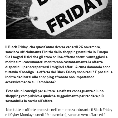
Il Black Friday, che quest’anno ricorre venerdì 26 novembre,
sancisce ufficialmente l’inizio dello shopping natalizio in Europa.
Sia i negozi fisici che gli store online offrono sconti vantaggiosi e
moltissimi consumatori monitorano costantemente le offerte
disponibili per accaparrarsi i migliori affari. Alcune domande sono
tuttavia d’obbligo: le offerte del Black Friday sono reali? È possibile
inoltre dedicarsi allo shopping sfrenato non impattando
eccessivamente sull’ambiente?
Ecco alcuni consigli per evitare le nefaste conseguenze di uno
shopping compulsivo e qualche suggerimento per rendere più
sostenibile la caccia all’affare.
Non tutte le offerte proposte nell’imminenza e durante il Black Friday
e il Cyber Monday (lunedì 29 novembre), sono un vero affare ed è