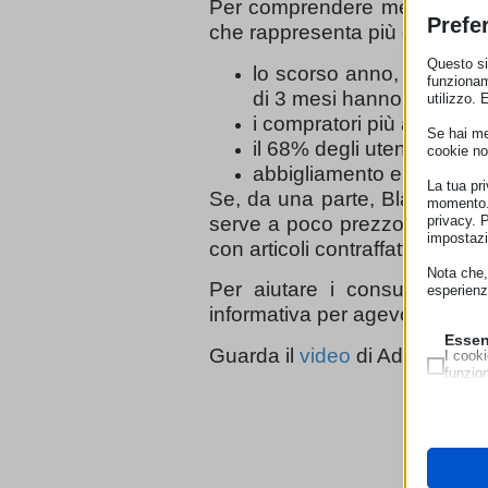
Per comprendere meglio il f
Prefe
che rappresenta più di 75.000
Questo sit
lo scorso anno, la maggio
funzionam
di 3 mesi hanno pagato tr
utilizzo. 
i compratori più accaniti 
Se hai men
il 68% degli utenti intern
cookie no
abbigliamento e hi-tech so
La tua pr
Se, da una parte, Black Frid
momento. 
privacy. 
serve a poco prezzo, dall’altr
impostazi
con articoli contraffatti e peric
Nota che, 
Per aiutare i consumatori
esperienz
informativa per agevolare i clien
Essen
Guarda il
video
di Adiconsum e
I cooki
funzio
second
Neces
Questi 
__strip
utilizz