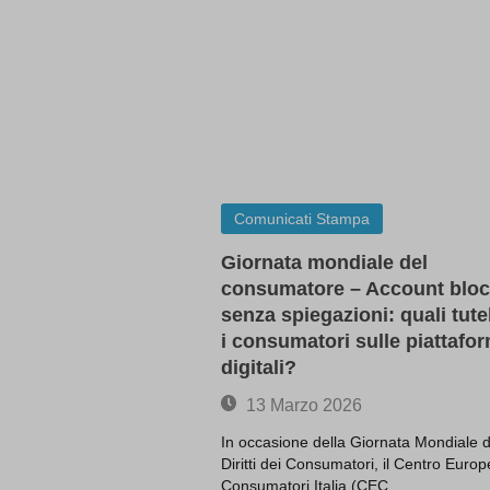
appval
aQ.plug
arp_scro
BbDc2D
PG_SLE
bm7cKkOF
cbLDBe
cookies
Comunicati Stampa
dd_cook
Giornata mondiale del
dd_cook
consumatore – Account bloc
domain
senza spiegazioni: quali tute
entval
i consumatori sulle piattafo
ggs8W7
digitali?
i18next
13 Marzo 2026
if(now()
In occasione della Giornata Mondiale d
map_acc
Diritti dei Consumatori, il Centro Euro
map_co
Consumatori Italia (CEC…