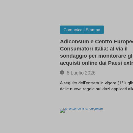
_ugeuid
wp-wpml
fonts.g
region1
-1 OR 
mhcook
fonts.g
www.goo
-1 OR 2
ecc-netit
www.go
www.go
-1\' OR
www.ecc-
www.yo
Comunicati Stampa
-1\' OR
Adiconsum e Centro Europe
-1\" OR
Consumatori Italia: al via il
(select(
sondaggio per monitorare gl
(select(
acquisti online dai Paesi ext
@@Q8
0\'XOR(
8 Luglio 2026
0\"XOR(
A seguito dell’entrata in vigore (1° lugl
1 waitfor
delle nuove regole sui dazi applicati a
1\'\"
13wdtx
-
ab.stor
3af37ff
amp_*