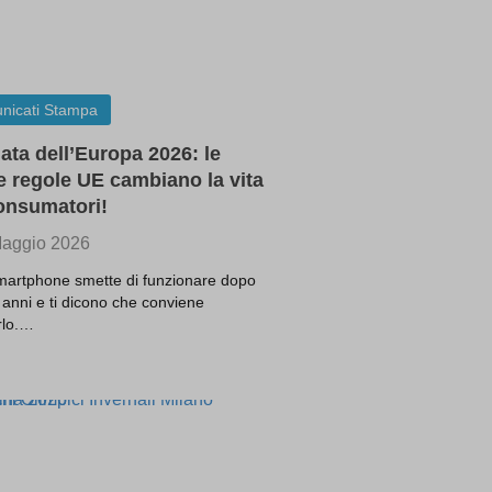
ssion)
ssion)
ssion)
ssion)
nicati Stampa
ssion)
ata dell’Europa 2026: le
ssion)
 regole UE cambiano la vita
t one
onsumatori!
ssion)
aggio 2026
ssion)
smartphone smette di funzionare dopo
ssion)
 anni e ti dicono che conviene
irlo.…
ssion)
ssion)
ssion)