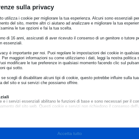
enomeno, riportiamo i dati di Eurostat e di ECOM
renze sulla privacy
 compagnie che vendono beni e servizi online sul ter
o utilizza i cookie per migliorare la tua esperienza. Alcuni sono essenziali per 
r parte delle persone che hanno fatto acquisti onlin
ento del sito, mentre altri ci aiutano ad analizzare e migliorare la tua esperie
a i 100 e i 500 euro
Esamina le tue opzioni e fai la tua scelta.
appartengono alla fascia di età compresa tra i 25 e i 
o di 16 anni, assicurati di aver ricevuto il consenso di un genitore o tutore per
et europei ha compiuto acquisti online durante il 2017
n essenziali.
no le categorie più ricercate durante gli acquisti.
ivacy è importante per noi. Puoi regolare le impostazioni dei cookie in qualsias
ay e Cybermonday rappresentano uno strumento util
Per maggiori informazioni su come utilizziamo i dati, leggi la nostra politica s
Puoi modificare le tue preferenze in qualsiasi momento facendo clic sul pulsan
a c’è sempre il rischio di compiere acquisti avventati 
oni qui sotto.
olosi.
se scegli di disabilitare alcuni tipi di cookie, questo potrebbe influire sulla tua
, Adiconsum e Centro Europeo Consumatori Ital
a del sito e sui servizi che possiamo offrire.
ti e sensibilizzarli sui diritti che si applicano agli acq
ziali
 Centro Europeo Consumatori Italia con i 10 consigl
e e i servizi essenziali abilitano le funzioni di base e sono necessari per il cor
namento del sito web. Questi cookie e servizi non richiedono il consenso dell'
o il GDPR.
Mostra dettagli
sari
cookie e servizi sono necessari per il corretto funzionamento del sito web, ma
e_mid
Accetta tutto
o richiede il consenso dell'utente. Questo può includere, ma non è limitato a: 