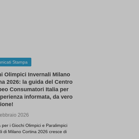
ssion)
ssion)
ssion)
ssion)
ssion)
ssion)
nicati Stampa
ssion)
i Olimpici Invernali Milano
ssion)
na 2026: la guida del Centro
ssion)
eo Consumatori Italia per
ssion)
perienza informata, da vero
ssion)
ione!
ssion)
ebbraio 2026
ssion)
a per i Giochi Olimpici e Paralimpici
ssion)
li di Milano Cortina 2026 cresce di
ssion)
…