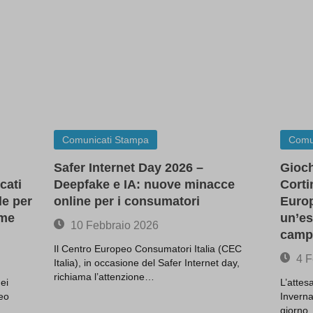
(kept for: at least one se
in.registered
(kept for: at least one se
ll_position
(kept for: at least one se
Gx\' OR 503=(SELECT 503 FROM
(kept for: at least one
EP(15))--
session)
\'; waitfor delay \'0:0:15\' --
(kept for: at least one se
x
(kept for: at least one se
Enabled
(kept for: at least one se
Comunicati Stampa
Comu
ie_test_1cd16baf-a7bc-4f37-afe2-0f34602cb9fd
(kept for: at least one se
Safer Internet Day 2026 –
Gioch
ie_test_1fe37593-1420-43f7-9d77-74442450cea9
(kept for: at least one se
cati
Deepfake e IA: nuove minacce
Corti
(kept for: at least one se
le per
online per i consumatori
Europ
(kept for: at least one se
rme
un’es
10 Febbraio 2026
zp
(kept for: at least one se
camp
Il Centro Europeo Consumatori Italia (CEC
(kept for: at least one se
4 F
Italia), in occasione del Safer Internet day,
=sysdate(),sleep(15),0)
(kept for: at least one se
richiama l’attenzione…
ei
L’attes
epted_all_cookie_policy_1711632608
(kept for: at least one se
peo
Inverna
okie_15__1711632608
(kept for: at least one se
giorno