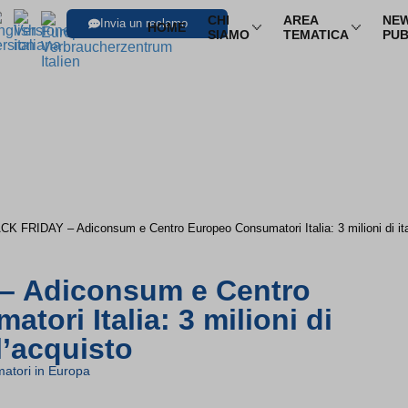
CHI
AREA
NEW
Invia un reclamo
HOME
SIAMO
TEMATICA
PUB
SFOGLIA LE I
Trasporti
Trasporto aereo
Infor
Trasporto ferroviario
Pacch
Trasporto in pullman
Multi
K FRIDAY – Adiconsum e Centro Europeo Consumatori Italia: 3 milioni di itali
Trasporto via mare
Nole
– Adiconsum e Centro
ori Italia: 3 milioni di
ll’acquisto
atori in Europa