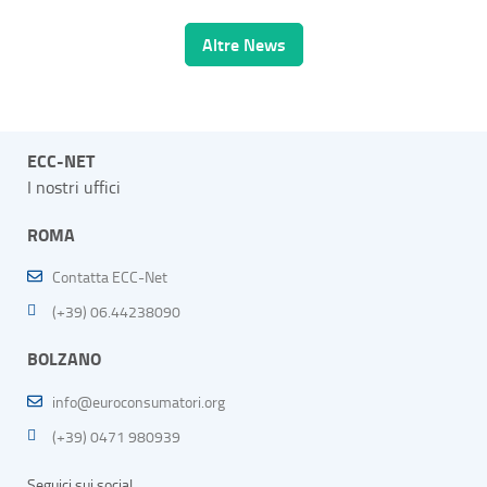
Altre News
ECC-NET
I nostri uffici
ROMA
Contatta ECC-Net
(+39) 06.44238090
BOLZANO
info@euroconsumatori.org
(+39) 0471 980939
Seguici sui social…