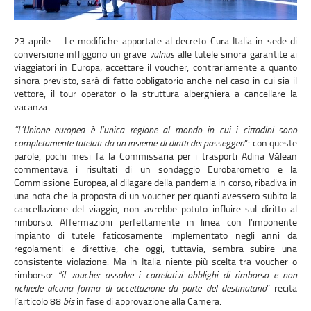
23 aprile – Le modifiche apportate al decreto Cura Italia in sede di
conversione infliggono un grave
vulnus
alle tutele sinora garantite ai
viaggiatori in Europa; accettare il voucher, contrariamente a quanto
sinora previsto, sarà di fatto obbligatorio anche nel caso in cui sia il
vettore, il tour operator o la struttura alberghiera a cancellare la
vacanza.
“L’Unione europea è l’unica regione al mondo in cui i cittadini sono
completamente tutelati da un insieme di diritti dei passeggeri
”: con queste
parole, pochi mesi fa la Commissaria per i trasporti Adina Vălean
commentava i risultati di un sondaggio Eurobarometro e la
Commissione Europea, al dilagare della pandemia in corso, ribadiva in
una nota che la proposta di un voucher per quanti avessero subito la
cancellazione del viaggio, non avrebbe potuto influire sul diritto al
rimborso. Affermazioni perfettamente in linea con l’imponente
impianto di tutele faticosamente implementato negli anni da
regolamenti e direttive, che oggi, tuttavia, sembra subire una
consistente violazione. Ma in Italia niente più scelta tra voucher o
rimborso:
“il voucher assolve i correlativi obblighi di rimborso e non
richiede alcuna forma di accettazione da parte del destinatario
” recita
l’articolo 88
bis
in fase di approvazione alla Camera.