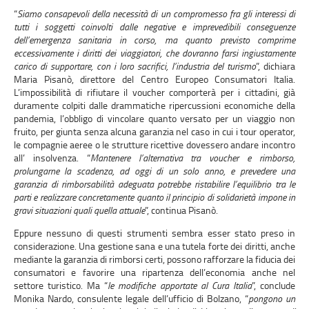
“
Siamo consapevoli della necessità di un compromesso fra gli interessi di
tutti i soggetti coinvolti dalle negative e imprevedibili conseguenze
dell’emergenza sanitaria in corso, ma quanto previsto comprime
eccessivamente i diritti dei viaggiatori, che dovranno farsi ingiustamente
carico di supportare, con i loro sacrifici, l’industria del turismo
”, dichiara
Maria Pisanò, direttore del Centro Europeo Consumatori Italia.
L’impossibilità di rifiutare il voucher comporterà per i cittadini, già
duramente colpiti dalle drammatiche ripercussioni economiche della
pandemia, l’obbligo di vincolare quanto versato per un viaggio non
fruito, per giunta senza alcuna garanzia nel caso in cui i tour operator,
le compagnie aeree o le strutture ricettive dovessero andare incontro
all’ insolvenza. “
Mantenere l’alternativa tra voucher e rimborso,
prolungarne la scadenza, ad oggi di un solo anno, e prevedere una
garanzia di rimborsabilità adeguata potrebbe ristabilire l’equilibrio tra le
parti e realizzare concretamente quanto il principio di solidarietà impone in
gravi situazioni quali quella attuale
”, continua Pisanò.
Eppure nessuno di questi strumenti sembra esser stato preso in
considerazione. Una gestione sana e una tutela forte dei diritti, anche
mediante la garanzia di rimborsi certi, possono rafforzare la fiducia dei
consumatori e favorire una ripartenza dell’economia anche nel
settore turistico. Ma “
le modifiche apportate al Cura Italia
”, conclude
Monika Nardo, consulente legale dell’ufficio di Bolzano, “
pongono un