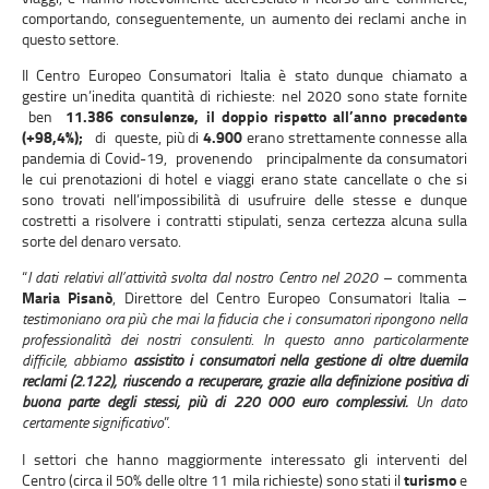
comportando, conseguentemente, un aumento dei reclami anche in
questo settore.
Il Centro Europeo Consumatori Italia è stato dunque chiamato a
gestire un’inedita quantità di richieste: nel 2020 sono state fornite
ben
11.386 consulenze, il doppio rispetto all’anno precedente
(+98,4%);
di queste, più di
4.900
erano strettamente connesse alla
pandemia di Covid-19, provenendo principalmente da consumatori
le cui prenotazioni di hotel e viaggi erano state cancellate o che si
sono trovati nell’impossibilità di usufruire delle stesse e dunque
costretti a risolvere i contratti stipulati, senza certezza alcuna sulla
sorte del denaro versato.
“
I dati relativi all’attività svolta dal nostro Centro nel 2020
– commenta
Maria Pisanò
, Direttore del Centro Europeo Consumatori Italia –
testimoniano ora più che mai la fiducia che i consumatori ripongono nella
professionalità dei nostri consulenti. In questo anno particolarmente
difficile, abbiamo
assistito i consumatori nella gestione di oltre duemila
reclami (2.122), riuscendo a recuperare, grazie alla definizione positiva di
buona parte degli stessi, più di 220 000 euro complessivi.
Un dato
certamente significativo
”.
I settori che hanno maggiormente interessato gli interventi del
Centro (circa il 50% delle oltre 11 mila richieste) sono stati il
turismo
e