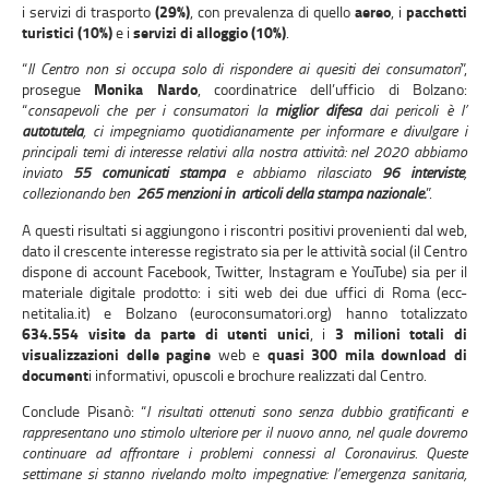
i servizi di trasporto
(29%)
, con prevalenza di quello
aereo
, i
pacchetti
turistici (10%)
e i
servizi di alloggio (10%)
.
“
Il Centro non si occupa solo di rispondere ai quesiti dei consumatori
”,
prosegue
Monika Nardo
, coordinatrice dell’ufficio di Bolzano:
“
consapevoli che per i consumatori la
miglior difesa
dai pericoli è l’
autotutela
, ci impegniamo quotidianamente per informare e divulgare i
principali temi di interesse relativi alla nostra attività: nel 2020 abbiamo
inviato
55 comunicati stampa
e abbiamo rilasciato
96 interviste
,
collezionando ben
265 menzioni in articoli della stampa nazionale.
”.
A questi risultati si aggiungono i riscontri positivi provenienti dal web,
dato il crescente interesse registrato sia per le attività social (il Centro
dispone di account Facebook, Twitter, Instagram e YouTube) sia per il
materiale digitale prodotto: i siti web dei due uffici di Roma (ecc-
netitalia.it) e Bolzano (euroconsumatori.org) hanno totalizzato
634.554 visite da parte di utenti unici
, i
3 milioni totali di
visualizzazioni delle pagine
web e
quasi 300 mila download di
document
i informativi, opuscoli e brochure realizzati dal Centro.
Conclude Pisanò: “
I risultati ottenuti sono senza dubbio gratificanti e
rappresentano uno stimolo ulteriore per il nuovo anno, nel quale dovremo
continuare ad affrontare i problemi connessi al Coronavirus. Queste
settimane si stanno rivelando molto impegnative: l’emergenza sanitaria,