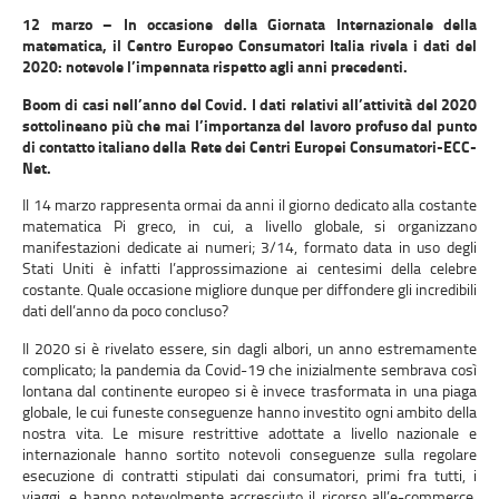
12 marzo – In occasione della Giornata Internazionale della
matematica, il Centro Europeo Consumatori Italia rivela i dati del
2020: notevole l’impennata
rispetto agli anni precedenti.
Boom di casi nell’anno del Covid. I
dati relativi all’attività del 2020
sottolineano più che mai l’importanza del lavoro profuso dal punto
di contatto italiano della Rete dei Centri Europei Consumatori-ECC-
Net.
Il 14 marzo rappresenta ormai da anni il giorno dedicato alla costante
matematica Pi greco, in cui, a livello globale, si organizzano
manifestazioni dedicate ai numeri; 3/14, formato data in uso degli
Stati Uniti è infatti l’approssimazione ai centesimi della celebre
costante. Quale occasione migliore dunque per diffondere gli incredibili
dati dell’anno da poco concluso?
Il 2020 si è rivelato essere, sin dagli albori, un anno estremamente
complicato; la pandemia da Covid-19 che inizialmente sembrava così
lontana dal continente europeo si è invece trasformata in una piaga
globale, le cui funeste conseguenze hanno investito ogni ambito della
nostra vita. Le misure restrittive adottate a livello nazionale e
internazionale hanno sortito notevoli conseguenze sulla regolare
esecuzione di contratti stipulati dai consumatori, primi fra tutti, i
viaggi, e hanno notevolmente accresciuto il ricorso all’e-commerce,