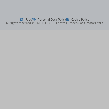
-1\' OR 2+573-573-1=0+0+0+1 or \'EUYL3MHa\'=\'
-1\" OR 2+385-385-1=0+0+0+1 --
Feed
Personal Data Policy
Cookie Policy
-5 OR 48=(SELECT 48 FROM PG_SLEEP(15))--
All rights reserved © 2026 ECC-NET | Centro Europeo Consumatori Italia
-5) OR 654=(SELECT 654 FROM PG_SLEEP(15))--
@@alqWS
1
1*DBMS_PIPE.RECEIVE_MESSAGE(CHR(99)||CHR(99)||CHR(99),
1\'||DBMS_PIPE.RECEIVE_MESSAGE(CHR(98)||CHR(98)||CHR(98),1
3001.scriptcdn.net
adblockers.opera-mini.net
adtonus.com
api-eu.mixpanel.com
api.adblocking247.com
api.livechatinc.com
api.tokenmint.global
api.wire.threatspike.com