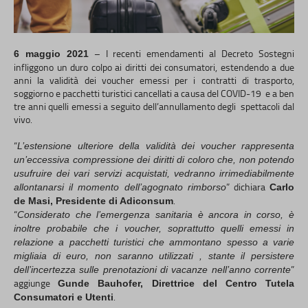
– I recenti emendamenti al Decreto Sostegni
6 maggio 2021
infliggono un duro colpo ai diritti dei consumatori, estendendo a due
anni la validità dei voucher emessi per i contratti di trasporto,
soggiorno e pacchetti turistici cancellati a causa del COVID-19 e a ben
tre anni quelli emessi a seguito dell’annullamento degli spettacoli dal
vivo.
“
L’estensione ulteriore della validità dei voucher rappresenta
un’eccessiva compressione dei diritti di coloro che, non potendo
usufruire dei vari servizi acquistati, vedranno irrimediabilmente
” dichiara
allontanarsi il momento dell’agognato rimborso
Carlo
.
de Masi, Presidente di Adiconsum
“
Considerato che l’emergenza sanitaria è ancora in corso, è
inoltre probabile che i voucher, soprattutto quelli emessi in
relazione a pacchetti turistici che ammontano spesso a varie
migliaia di euro, non saranno utilizzati , stante il persistere
”
dell’incertezza sulle prenotazioni di vacanze nell’anno corrente
aggiunge
Gunde Bauhofer, Direttrice del Centro Tutela
.
Consumatori e Utenti