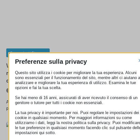
Comunicati Stampa
Preferenze sulla privacy
Volotea ritira la “Fair Travel Promise”: passo positivo,
ma restano centrali trasparenza e tutela dei
Questo sito utilizza i cookie per migliorare la tua esperienza. Alcuni
sono essenziali per il funzionamento del sito, mentre altri ci aiutano 
consumatori
analizzare e migliorare la tua esperienza di utilizzo. Esamina le tue
opzioni e fai la tua scelta.
11 Giugno 2026
Se hai meno di 16 anni, assicurati di aver ricevuto il consenso di un
ADICONSUM e il Centro Europeo Consumatori Italia accolgono
genitore o tutore per tutti i cookie non essenziali.
positivamente la decisione di Volotea di ritirare…
La tua privacy è importante per noi. Puoi regolare le impostazioni dei
cookie in qualsiasi momento. Per maggiori informazioni su come
utilizziamo i dati, leggi la nostra politica sulla privacy. Puoi modificar
le tue preferenze in qualsiasi momento facendo clic sul pulsante dell
impostazioni qui sotto.