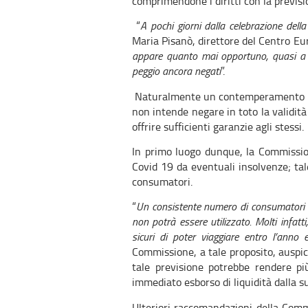
comprimendone i diritti con la previsi
“
A pochi giorni dalla celebrazione della
Maria Pisanò, direttore del Centro Eu
appare quanto mai opportuno, quasi a vo
peggio ancora negati
”.
Naturalmente un contemperamento dell
non intende negare in toto la validit
offrire sufficienti garanzie agli stessi.
In primo luogo dunque, la Commission
Covid 19 da eventuali insolvenze; tal
consumatori.
“
Un consistente numero di consumatori c
non potrà essere utilizzato. Molti infatti
sicuri di poter viaggiare entro l’ann
Commissione, a tale proposito, auspi
tale previsione potrebbe rendere pi
immediato esborso di liquidità dalla s
Ulteriori raccomandazioni della Commi