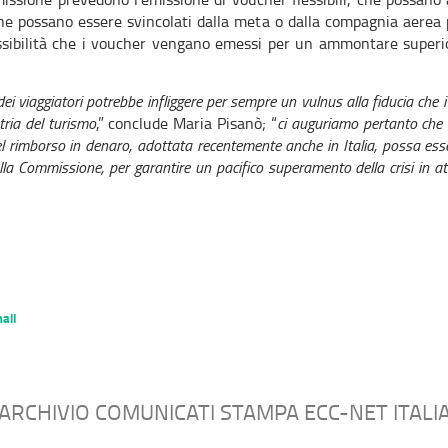
che possano essere svincolati dalla meta o dalla compagnia aerea p
ossibilità che i voucher vengano emessi per un ammontare superi
ei viaggiatori potrebbe infliggere per sempre un vulnus alla fiducia che i 
tria del turismo
,” conclude Maria Pisanò; “
ci auguriamo pertanto che 
l rimborso in denaro, adottata recentemente anche in Italia, possa ess
a Commissione, per garantire un pacifico superamento della crisi in att
ail
ARCHIVIO COMUNICATI STAMPA ECC-NET ITALI