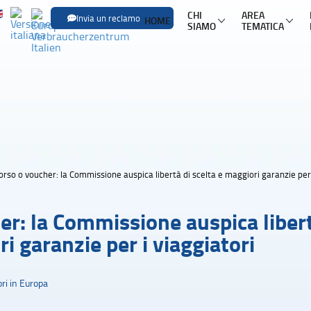
CHI
AREA
Invia un reclamo
HOME
SIAMO
TEMATICA
SFOGLIA LE
Trasporti
Trasporto aereo
Infor
Trasporto ferroviario
Pacch
Trasporto in pullman
Mult
rso o voucher: la Commissione auspica libertà di scelta e maggiori garanzie per 
Trasporto via mare
Nole
r: la Commissione auspica liber
ri garanzie per i viaggiatori
ri in Europa