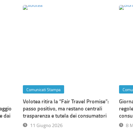
Comunicati Stampa
Comun
Volotea ritira la “Fair Travel Promise”:
Giorn
daggio
passo positivo, ma restano centrali
regole
e dai
trasparenza e tutela dei consumatori
consu
11 Giugno 2026
8 M