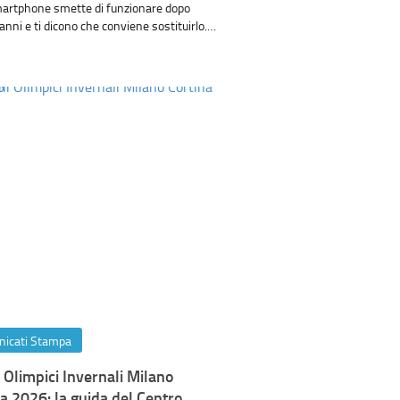
smartphone smette di funzionare dopo
anni e ti dicono che conviene sostituirlo.…
icati Stampa
 Olimpici Invernali Milano
a 2026: la guida del Centro