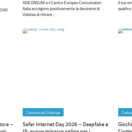
ADICONSUM e il Centro Europeo Consumatori
Il tuo 
Italia accolgono positivamente la decisione di
quattro 
2026)
Volotea di ritirare…
Comunicati Stampa
Comun
tore –
Safer Internet Day 2026 – Deepfake e
Giochi
ni:
IA: nuove minacce online per i
Cortin