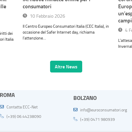
lle
consumatori
Europ
un’es
10 Febbraio 2026
campi
Il Centro Europeo Consumatori Italia (CEC Italia), in
4 F
occasione del Safer Internet day, richiama
itti dei
l’attenzione…
i Italia
L’attesa
Invernal
Altre News
ROMA
BOLZANO
Contatta ECC-Net
info@euroconsumatori.org
(+39) 06.44238090
(+39) 0471 980939