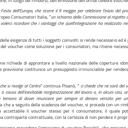
one, in luogo dei rimborsi, dell’emissione dell’ormai celebre voucher
 Festa dell’Europa, che ricorre il 9 maggio per celebrare l’inizio del p
ropeo Consumatori Italia, “
un richiamo della Commissione al rispetto d
lerci ricordare che i vantaggi che quell’integrazione ha realizzato n
e esigenze di tutti i soggetti coinvolti si rende necessario ed è
à del voucher come soluzione per i consumatori, ma ritiene necessa
e richiede di approntare a livello nazionale delle coperture idon
e previsione costituisce un presupposto irrinunciabile per rendere 
he si rivolge al Centro
” continua Pisanò, “
ci chiede che ne sarà del 
, a causa dell’inevitabile riorganizzazione del lavoro o, in alcuni casi,
o e temono di dover rinunciare per sempre al denaro versato per u
ca che a seguito della scadenza del voucher, si proceda con un r
ù accettabile il voucher stesso per il consumatore, il quale po
ua controparte contrattuale, con la certezza di non perdere il propr
ssione prevedono l’emissione di voucher flessibili, che possano 