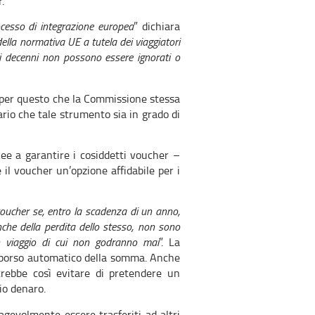
.
rocesso di integrazione europea
” dichiara
ella normativa UE a tutela dei viaggiatori
ei decenni non possono essere ignorati o
 per questo che la Commissione stessa
rio che tale strumento sia in grado di
ee a garantire i cosiddetti voucher –
il voucher un’opzione affidabile per i
voucher se, entro la scadenza di un anno,
 anche della perdita dello stesso, non sono
n viaggio di cui non godranno mai
”. La
imborso automatico della somma. Anche
trebbe così evitare di pretendere un
io denaro.
agevolmente essere trasferiti ad altri