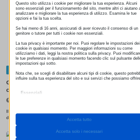
Questo sito utilizza i cookie per migliorare la tua esperienza. Alcuni
sono essenziali per il funzionamento del sito, mentre altri ci aiutano 
analizzare e migliorare la tua esperienza di utilizzo. Esamina le tue
opzioni e fai la tua scelta.
Se hai meno di 16 anni, assicurati di aver ricevuto il consenso di un
genitore o tutore per tutti i cookie non essenziali.
La tua privacy è importante per noi. Puoi regolare le impostazioni dei
cookie in qualsiasi momento. Per maggiori informazioni su come
utilizziamo i dati, leggi la nostra politica sulla privacy. Puoi modificar
le tue preferenze in qualsiasi momento facendo clic sul pulsante dell
impostazioni qui sotto.
Comunicati Stampa
Nota che, se scegli di disabilitare alcuni tipi di cookie, questo potreb
influire sulla tua esperienza del sito e sui servizi che possiamo offrir
Giornata dell’Europa 2026: le nuove regole UE
cambiano la vita dei consumatori!
Essenziali
I cookie e i servizi essenziali abilitano le funzioni di base e sono
8 Maggio 2026
necessari per il corretto funzionamento del sito web. Questi cooki
e servizi non richiedono il consenso dell'utente secondo il GDPR.
Il tuo smartphone smette di funzionare dopo quattro anni e ti
Mostra dettagli
dicono che conviene sostituirlo.…
Accetta tutto
Necessari
Questi cookie e servizi sono necessari per il corretto
__stripe_mid
funzionamento del sito web, ma il loro utilizzo richiede il consens
Accetta solo i necessari
dell'utente. Questo può includere, ma non è limitato a: gateway di
__stripe_sid