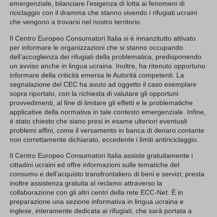
emergenziale, bilanciare l’esigenza di lotta ai fenomeni di
riciclaggio con il dramma che stanno vivendo i rifugiati ucraini
che vengono a trovarsi nel nostro territorio.
Il Centro Europeo Consumatori Italia si è innanzitutto attivato
per informare le organizzazioni che si stanno occupando
dell’accoglienza dei rifugiati della problematica, predisponendo
un avviso anche in lingua ucraina. Inoltre, ha ritenuto opportuno
informare della criticità emersa le Autorità competenti. La
segnalazione del CEC ha avuto ad oggetto il caso esemplare
sopra riportato, con la richiesta di valutare gli opportuni
provvedimenti, al fine di limitare gli effetti e le problematiche
applicative della normativa in tale contesto emergenziale. Infine,
è stato chiesto che siano presi in esame ulteriori eventuali
problemi affini, come il versamento in banca di denaro contante
non correttamente dichiarato, eccedente i limiti antiriciclaggio.
Il Centro Europeo Consumatori Italia assiste gratuitamente i
cittadini ucraini ed offre informazioni sulle tematiche del
consumo e dell’acquisto transfrontaliero di beni e servizi; presta
inoltre assistenza gratuita al reclamo attraverso la
collaborazione con gli altri centri della rete ECC-Net. È in
preparazione una sezione informativa in lingua ucraina e
inglese, interamente dedicata ai rifugiati, che sarà portata a