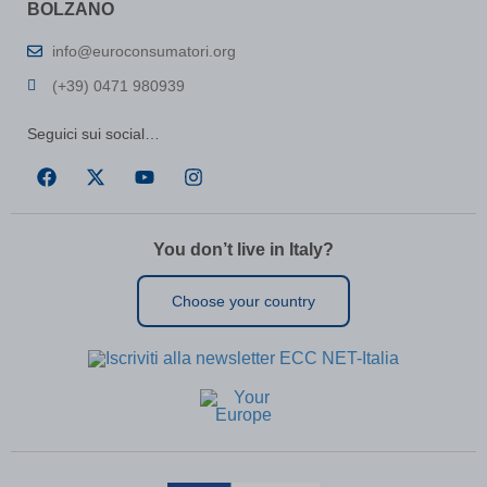
BOLZANO
session)
perf_*
(kept for: at least one session)
info@euroconsumatori.org
ph_*_posthog
(kept for: at least one session)
(+39) 0471 980939
SL_G_WPT_TO
(kept for: at least one session)
SL_GWPT_Show_Hide_tmp
(kept for: at least one session)
Seguici sui social…
SL_wptGlobTipTmp
(kept for: at least one session)
SLO_G_WPT_TO
(kept for: at least one session)
SLO_GWPT_Show_Hide_tmp
(kept for: at least one session)
SLO_wptGlobTipTmp
(kept for: at least one session)
You don’t live in Italy?
ssm_au_c
(kept for: at least one session)
Choose your country
ssm_au_d
(kept for: at least one session)
TSVB_UID
(kept for: at least one session)
uaval
(kept for: at least one session)
UBT_VID
(kept for: at least one session)
VxRvBhWU\')) OR 549=(SELECT 549
(kept for: at least
FROM PG_SLEEP(15))--
one session)
xxoo-tmp
(kept for: at least one session)