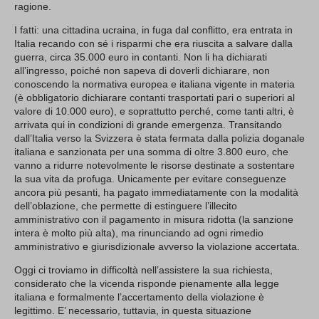
ragione.
I fatti: una cittadina ucraina, in fuga dal conflitto, era entrata in
Italia recando con sé i risparmi che era riuscita a salvare dalla
guerra, circa 35.000 euro in contanti. Non li ha dichiarati
all’ingresso, poiché non sapeva di doverli dichiarare, non
conoscendo la normativa europea e italiana vigente in materia
(è obbligatorio dichiarare contanti trasportati pari o superiori al
valore di 10.000 euro), e soprattutto perché, come tanti altri, è
arrivata qui in condizioni di grande emergenza. Transitando
dall’Italia verso la Svizzera è stata fermata dalla polizia doganale
italiana e sanzionata per una somma di oltre 3.800 euro, che
vanno a ridurre notevolmente le risorse destinate a sostentare
la sua vita da profuga. Unicamente per evitare conseguenze
ancora più pesanti, ha pagato immediatamente con la modalità
dell’oblazione, che permette di estinguere l’illecito
amministrativo con il pagamento in misura ridotta (la sanzione
intera è molto più alta), ma rinunciando ad ogni rimedio
amministrativo e giurisdizionale avverso la violazione accertata.
Oggi ci troviamo in difficoltà nell’assistere la sua richiesta,
considerato che la vicenda risponde pienamente alla legge
italiana e formalmente l’accertamento della violazione è
legittimo. E’ necessario, tuttavia, in questa situazione