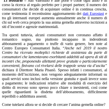
13 febbario –
San Valentino è alle porte e come ogni anno è in
corso la ricerca al regalo perfetto per i propri partner; il numero dei
consumatori che decide di acquistare online è in continua crescita,
come testimonia il recentissimo aggiornamento dei
dati Eurostast
e
tra gli internauti europei aumenta annualmente anche il numero di
chi sul web cerca proprio la sua anima gemella attraverso iscrizioni a
siti d’incontri e agenzie matrimoniali.
Tra questi tuttavia, alcuni consumatori non coronano affatto il
romantico sogno, ma piuttosto incappano in indesiderati
abbonamenti a pagamento o truffe di vario genere, ben note al
Centro Europeo Consumatori Italia. “
Anche nel 2019 il nostro
Centro ha ricevuto molteplici richieste di assistenza da parte di
consumatori che lamentavano esorbitanti addebiti ad opera di siti di
incontri che, proponendo allettanti prove gratuite o particolarmente
convenienti, finivano col rivelarsi delle trappole senza via d’uscita”
dichiara il Direttore Maria Pisanò. Spesso infatti i consumatori, al
momento dell’iscrizione, non vengono adeguatamente informati su
quali servizi sono inclusi nella versione gratuita e quali invece sono
a pagamento; le indicazioni relative alle modalità di esercizio del
diritto di recesso sono spesso poco chiare o inesistenti, così come
quelle riguardanti la disdetta dell’abbonamento, difficilmente
reperibili o addirittura assenti.
Come tutelarsi allora se si decide di cercare l’anima gemella online?