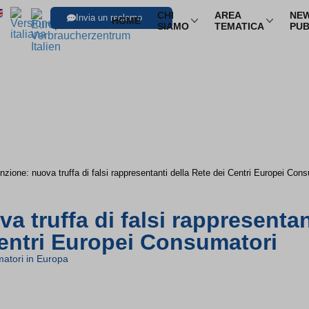
CHI
AREA
NEW
Invia un reclamo
HOME
SIAMO
TEMATICA
PUB
SFOGLIA LE I
Trasporti
Trasporto aereo
Infor
Trasporto ferroviario
Pacch
Trasporto in pullman
Multi
nzione: nuova truffa di falsi rappresentanti della Rete dei Centri Europei Con
Trasporto via mare
Nole
a truffa di falsi rappresentan
Centri Europei Consumatori
atori in Europa