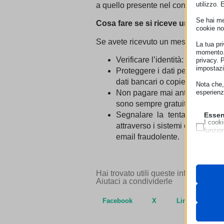
utilizzo. 
a quello presente nel contenuto del
Se hai men
Cosa fare se si riceve un messag
cookie no
Se avete ricevuto un messaggio sospe
La tua pr
momento. 
Verificare l’identità: in caso d
privacy. 
impostazi
Proteggere i dati personali: no
dati bancari o copie di documen
Nota che, 
Non pagare mai anticipi: il Ce
esperienz
sono sempre gratuiti.
Segnalare la tentata truffa: 
Essen
I cooki
attraverso i sistemi di segnal
funzio
email fraudolente.
second
Neces
Questi 
__strip
Hai trovato utili queste informazioni
utilizz
Aiutaci a condividerle
pagamen
__strip
_lscach
Facebook
X
LinkedIn
Analit
cookie_
I cooki
cdn.jsde
informa