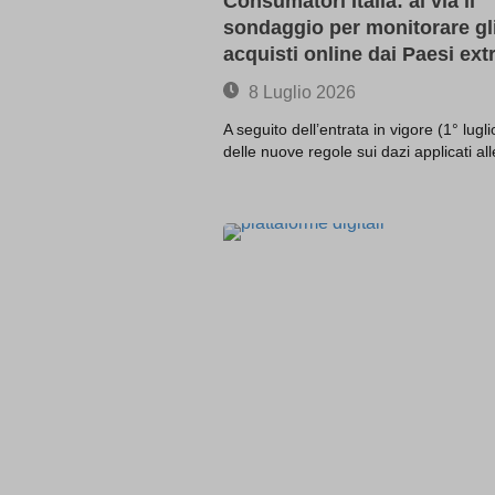
Consumatori Italia: al via il
-1\' OR
www.ecc-
www.yo
sondaggio per monitorare gl
-1\' OR
acquisti online dai Paesi ext
-1\" OR
8 Luglio 2026
(select(
(select(
A seguito dell’entrata in vigore (1° lugl
@@Q8
delle nuove regole sui dazi applicati a
0\'XOR(
0\"XOR(
1 waitfor
1\'\"
13wdtx
-
ab.stor
3af37ff
amp_*
appval
aQ.plug
arp_scro