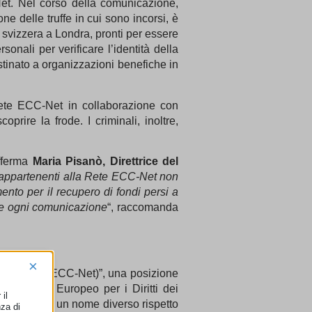
Net. Nel corso della comunicazione,
ne delle truffe in cui sono incorsi, è
a svizzera a Londra, pronti per essere
rsonali per verificare l’identità della
estinato a organizzazioni benefiche in
 Rete ECC-Net in collaborazione con
rire la frode. I criminali, inoltre,
ferma
Maria Pisanò, Direttrice del
i appartenenti alla Rete ECC-Net non
nto per il recupero di fondi persi a
te ogni comunicazione
“, raccomanda
×
onsumatori (ECC-Net)”, una posizione
n “Centro Europeo per i Diritti dei
il
email riporta un nome diverso rispetto
nza di