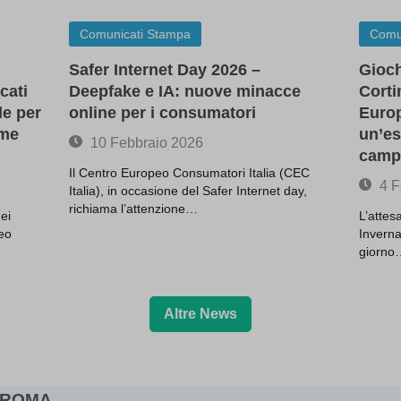
Gx\' OR 503=(SELECT 503 FROM
(kept for: at least one
EP(15))--
session)
Comunicati Stampa
Comu
\'; waitfor delay \'0:0:15\' --
(kept for: at least one se
Safer Internet Day 2026 –
Gioch
x
(kept for: at least one se
cati
Deepfake e IA: nuove minacce
Corti
Enabled
(kept for: at least one se
le per
online per i consumatori
Europ
ie_test_1cd16baf-a7bc-4f37-afe2-0f34602cb9fd
(kept for: at least one se
rme
un’es
10 Febbraio 2026
ie_test_1fe37593-1420-43f7-9d77-74442450cea9
(kept for: at least one se
camp
Il Centro Europeo Consumatori Italia (CEC
(kept for: at least one se
4 F
Italia), in occasione del Safer Internet day,
(kept for: at least one se
richiama l’attenzione…
ei
L’attes
zp
(kept for: at least one se
peo
Inverna
(kept for: at least one se
giorno
=sysdate(),sleep(15),0)
(kept for: at least one se
epted_all_cookie_policy_1711632608
(kept for: at least one se
Altre News
okie_15__1711632608
(kept for: at least one se
okie_15_1711632608
(kept for: at least one se
okie_42__1711632608
(kept for: at least one se
okie_42_1711632608
(kept for: at least one se
ROMA