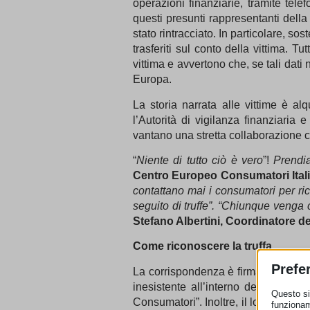
operazioni finanziarie, tramite te
questi presunti rappresentanti della 
stato rintracciato. In particolare, s
trasferiti sul conto della vittima. Tu
vittima e avvertono che, se tali dati
Europa.
La storia narrata alle vittime è a
l’Autorità di vigilanza finanziaria
vantano una stretta collaborazione co
“
Niente di tutto ciò è vero
”!
Prendia
Centro Europeo Consumatori Ital
contattano mai i consumatori per ric
seguito di truffe”.
“Chiunque venga c
Stefano Albertini, Coordinatore de
Come riconoscere la truffa
Prefe
La corrispondenza è firmata da un p
inesistente all’interno della Rete
Questo sit
Consumatori”. Inoltre, il logo utiliz
funzionam