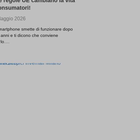
 regole UE cambiano la vita
ssion)
onsumatori!
ssion)
aggio 2026
ssion)
smartphone smette di funzionare dopo
t one
 anni e ti dicono che conviene
irlo.…
ssion)
ssion)
ssion)
ssion)
ssion)
ssion)
ssion)
ssion)
ssion)