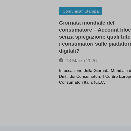
BbDc2D
PG_SLE
Comunicati Stampa
bm7cKkOF
Giornata mondiale del
cbLDBe
consumatore – Account bloc
cookies
senza spiegazioni: quali tute
dd_cook
i consumatori sulle piattafo
dd_cook
digitali?
domain
13 Marzo 2026
entval
In occasione della Giornata Mondiale d
ggs8W7
Diritti dei Consumatori, il Centro Euro
i18next
Consumatori Italia (CEC…
if(now()
map_acc
map_co
map_co
map_co
map_co