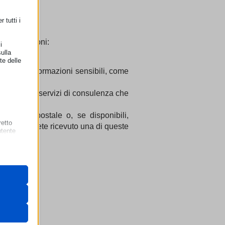
-Net.
 tutti i
queste azioni:
i
ulla
alia.
te delle
 ottenere informazioni sensibili, come
r i propri servizi di consulenza che
 polizia postale o, se disponibili,
retto
atori se avete ricevuto una di queste
utente
 il loro
gateway di