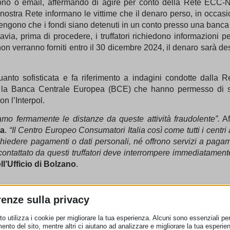
lefono o email, affermando di agire per conto della Rete ECC-
nostra Rete informano le vittime che il denaro perso, in occasio
ostengono che i fondi siano detenuti in un conto presso una banc
ttavia, prima di procedere, i truffatori richiedono informazioni pe
 non verranno forniti entro il 30 dicembre 2024, il denaro sarà d
lquanto sofisticata e fa riferimento a indagini condotte dalla
 e la Banca Centrale Europea (BCE) che hanno permesso di scop
n l’Interpol.
mo fermamente le distanze da queste attività fraudolente”.
Af
ia
.
“Il Centro Europeo Consumatori Italia così come tutti i centr
hiedere pagamenti o dati personali, né offrono servizi a pagame
ontattato da questi truffatori deve interrompere immediatamen
ll’Ufficio di Bolzano
.
renze sulla privacy
resunto “Ispettore capo del Centro Europeo per i Diritti dei C
 ECC-Net. Il nome corretto è “Centro Europeo Consumatori”, no
o utilizza i cookie per migliorare la tua esperienza. Alcuni sono essenziali per 
zato nella firma non è associato alla Rete ECC-Net e l’indirizzo 
ento del sito, mentre altri ci aiutano ad analizzare e migliorare la tua esperie