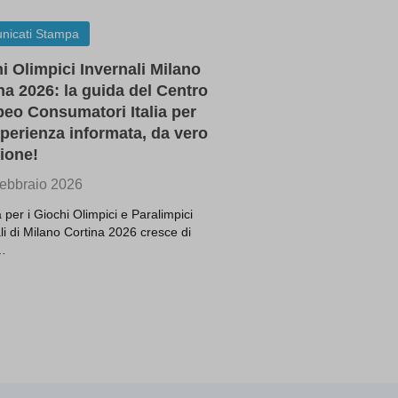
nicati Stampa
ssion)
i Olimpici Invernali Milano
ssion)
na 2026: la guida del Centro
ssion)
eo Consumatori Italia per
ssion)
perienza informata, da vero
ssion)
ione!
ssion)
ebbraio 2026
ssion)
a per i Giochi Olimpici e Paralimpici
ssion)
li di Milano Cortina 2026 cresce di
ssion)
…
ssion)
ssion)
ssion)
ssion)
ssion)
ssion)