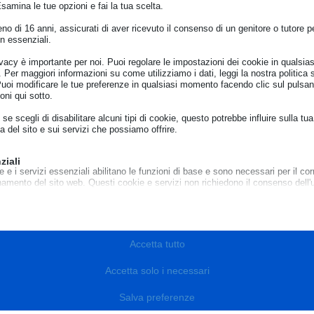
Esamina le tue opzioni e fai la tua scelta.
l’email, mentre il dominio non ha alcun legame con la Rete ECC
o di 16 anni, assicurati di aver ricevuto il consenso di un genitore o tutore per
gio sospetto
n essenziali.
tto, il Centro Europeo Consumatori Italia consiglia di seguire 
ivacy è importante per noi. Puoi regolare le impostazioni dei cookie in qualsias
Per maggiori informazioni su come utilizziamo i dati, leggi la nostra politica s
i dubbio, contattate direttamente il Centro Europeo Consumatori It
Puoi modificare le tue preferenze in qualsiasi momento facendo clic sul pulsan
oni qui sotto.
n divulgate alcun dato personale. I truffatori cercano spesso di
ti d’identità, con metodi ingannevoli.
se scegli di disabilitare alcuni tipi di cookie, questo potrebbe influire sulla tua
ntro Europeo Consumatori Italia non richiede alcun pagamento pe
a del sito e sui servizi che possiamo offrire.
presentate una denuncia personalmente presso gli uffici della
ziali
e e i servizi essenziali abilitano le funzioni di base e sono necessari per il cor
azione online. Inoltre, informate anche il Centro Europeo Consum
namento del sito web. Questi cookie e servizi non richiedono il consenso dell'
o il GDPR.
Mostra dettagli
sari
cookie e servizi sono necessari per il corretto funzionamento del sito web, ma
e_mid
?
Accetta tutto
o richiede il consenso dell'utente. Questo può includere, ma non è limitato a: 
to, servizi captcha, servizi di prenotazione integrati.
e_sid
Accetta solo i necessari
Mostra dettagli
e_vary
Email
ici
Salva preferenze
notice_accepted
e di statistica raccolgono informazioni sull'utilizzo, consentendoci di ottenere
livr.net
zioni su come i visitatori interagiscono con il nostro sito web.