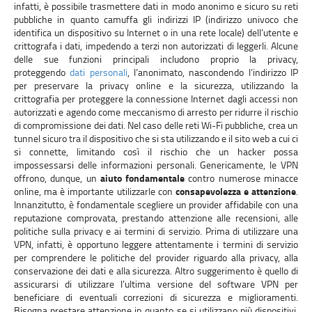
infatti, è possibile trasmettere dati in modo anonimo e sicuro su reti
pubbliche in quanto camuffa gli indirizzi IP (indirizzo univoco che
identifica un dispositivo su Internet o in una rete locale) dell’utente e
crittografa i dati, impedendo a terzi non autorizzati di leggerli. Alcune
delle sue funzioni principali includono proprio la privacy,
proteggendo
dati personali
, l’anonimato, nascondendo l’indirizzo IP
per preservare la privacy online e la sicurezza, utilizzando la
crittografia per proteggere la connessione Internet dagli accessi non
autorizzati e agendo come meccanismo di arresto per ridurre il rischio
di compromissione dei dati. Nel caso delle reti Wi-Fi pubbliche, crea un
tunnel sicuro tra il dispositivo che si sta utilizzando e il sito web a cui ci
si connette, limitando così il rischio che un hacker possa
impossessarsi delle informazioni personali. Genericamente, le VPN
offrono, dunque, un
aiuto fondamentale
contro numerose minacce
online, ma è importante utilizzarle con
consapevolezza e attenzione
.
Innanzitutto, è fondamentale scegliere un provider affidabile con una
reputazione comprovata, prestando attenzione alle recensioni, alle
politiche sulla privacy e ai termini di servizio. Prima di utilizzare una
VPN, infatti, è opportuno leggere attentamente i termini di servizio
per comprendere le politiche del provider riguardo alla privacy, alla
conservazione dei dati e alla sicurezza. Altro suggerimento è quello di
assicurarsi di utilizzare l’ultima versione del software VPN per
beneficiare di eventuali correzioni di sicurezza e miglioramenti.
Bisogna prestare attenzione in quanto se si utilizzano più dispositivi,