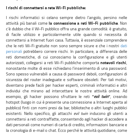
I rischi di connettersi a rete Wi-Fi pubbliche:
I rischi informatici si celano sempre dietro l’angolo, persino nelle
attività più banali come
la connessione a reti Wi-Fi pubbliche
. Non
c’è dubbio che il Wi-Fi pubblico offra una grande comodità: è gratuito,
di facile utilizzo e particolarmente utile quando si necessita di
connettersi a Internet fuori casa. Tuttavia, è essenziale comprendere
che le reti Wi-Fi gratuite non sono sempre sicure e che i nostri
dati
personali
potrebbero correre rischi. In particolare, a differenza delle
reti domestiche, di cui conosciamo la configurazione e gli utenti
autorizzati, collegarsi a reti Wi-Fi pubbliche comporta
notevoli rischi
,
nonostante molte di esse richiedano l’inserimento di una password.
Sono spesso vulnerabili a causa di password deboli, configurazioni di
sicurezza del router inadeguate e software obsoleti. Per tali motivi,
diventano prede facili per hacker esperti, criminali informatici e altri
individui che mirano ad intercettare le nostre attività online. Ad
esempio, gli hacker possono sfruttare le reti
“
evil twin
“
, creando
hotspot (luogo in cui è presente una connessione a Internet aperta al
pubblico) finti con nomi presi da bar, biblioteche o altri luoghi pubblici
esistenti. Nello specifico, gli attacchi
evil twin
inducono gli utenti a
connettersi a reti contraffatte, consentendo agli hacker di accedere a
dati personali come numeri di carta di credito, informazioni bancarie e
la cronologia di e-mail o chat. Ecco perché le attività quotidiane, come