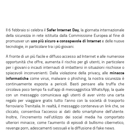
Il 6 febbraio si celebra il
Safer Internet Day
, la giornata internazionale
della sicurezza in rete istituita dalla Commissione Europea al fine di
promuover un
uso più sicuro e consapevole di Internet
e delle nuove
tecnologie, in particolare tra i più giovani.
A fronte di un più facile e diffuso accesso ad Internet e alle numerose
opportunità che offre, aumenta il rischio per gli utenti, in particolare
per i giovani o incauti internauti di imbattersi in situazioni rischiose o
spiacevoli inconvenienti. Dalla violazione della privacy, alle
minacce
informatiche
come virus, malware o phishing, la nostra sicurezza è
continuamente esposta a pericoli. Basti pensare alla truffa che
circolava poco tempo fa sull’app di messaggistica WhatsApp, la quale
con un messaggio comunicava agli utenti di aver vinto una carta
regalo per viaggiare gratis tutto l’anno con la società di trasporto
ferroviario Trenitalia. In realtà, il messaggio conteneva un link che, se
cliccato, consentiva l’accesso ai dati dello smartphone dell’utente.
Inoltre, l’incremento nell’utilizzo dei social media ha comportato
ulteriori minacce, come l’aumento di episodi di bullismo cibernetico,
revenge porn, adescamenti sessuali e la diffusione di fake news.