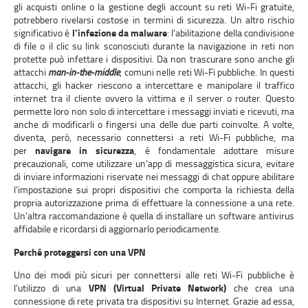
gli acquisti online o la gestione degli account su reti Wi-Fi gratuite,
potrebbero rivelarsi costose in termini di sicurezza. Un altro rischio
significativo è
l’infezione da malware
: l’abilitazione della condivisione
di file o il clic su link sconosciuti durante la navigazione in reti non
protette può infettare i dispositivi. Da non trascurare sono anche gli
attacchi
man-in-the-middle
, comuni nelle reti Wi-Fi pubbliche. In questi
attacchi, gli hacker riescono a intercettare e manipolare il traffico
internet tra il cliente ovvero la vittima e il server o router. Questo
permette loro non solo di intercettare i messaggi inviati e ricevuti, ma
anche di modificarli o fingersi una delle due parti coinvolte. A volte,
diventa, però, necessario connettersi a reti Wi-Fi pubbliche, ma
per
navigare in sicurezza
, è fondamentale adottare misure
precauzionali, come utilizzare un’app di messaggistica sicura, evitare
di inviare informazioni riservate nei messaggi di chat oppure abilitare
l’impostazione sui propri dispositivi che comporta la richiesta della
propria autorizzazione prima di effettuare la connessione a una rete.
Un’altra raccomandazione è quella di installare un software antivirus
affidabile e ricordarsi di aggiornarlo periodicamente.
Perché proteggersi con una VPN
Uno dei modi più sicuri per connettersi alle reti Wi-Fi pubbliche è
l’utilizzo di una
VPN (Virtual Private Network)
che crea una
connessione di rete privata tra dispositivi su Internet. Grazie ad essa,