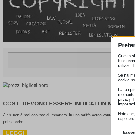
Prefe
Questo sit
funzionam
utilizzo. 
Se hai men
cookie no
La tua pr
momento. 
privacy. 
COSTI DEVONO ESSERE INDICATI IN MODO C
impostazi
Nota che, 
A chi non è mai capitato di imbattersi in una tariffa aerea vantaggiosa, pubb
esperienz
poi scoprire…
LEGGI
Essen