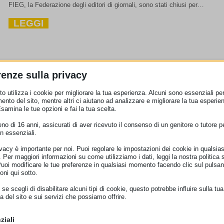
FIEG, la Federazione degli editori di giornali, sono stati chiusi per…
LEGGI
renze sulla privacy
o utilizza i cookie per migliorare la tua esperienza. Alcuni sono essenziali per 
ento del sito, mentre altri ci aiutano ad analizzare e migliorare la tua esperie
Esamina le tue opzioni e fai la tua scelta.
o di 16 anni, assicurati di aver ricevuto il consenso di un genitore o tutore per
n essenziali.
PREZZI DEI BIGLIETTI AEREI: LA CORTE
ivacy è importante per noi. Puoi regolare le impostazioni dei cookie in qualsias
Per maggiori informazioni su come utilizziamo i dati, leggi la nostra politica s
GIUSTIZIA DELL’UE SI PRONUNCIA SU QU
Puoi modificare le tue preferenze in qualsiasi momento facendo clic sul pulsan
HIARO NELLE OFFERTE ONLINE
oni qui sotto.
se scegli di disabilitare alcuni tipi di cookie, questo potrebbe influire sulla tua
licizzata in primo piano sulla home page di siti web di compagnie o intermediar
a del sito e sui servizi che possiamo offrire.
ziali