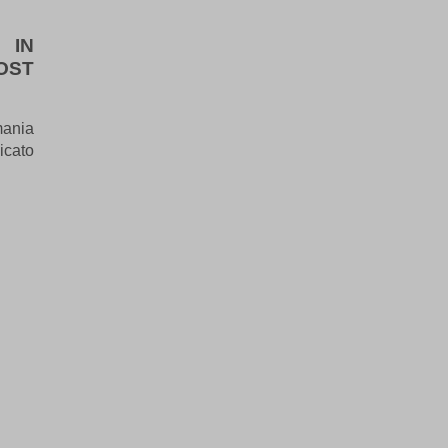
IN
OST
mania
icato