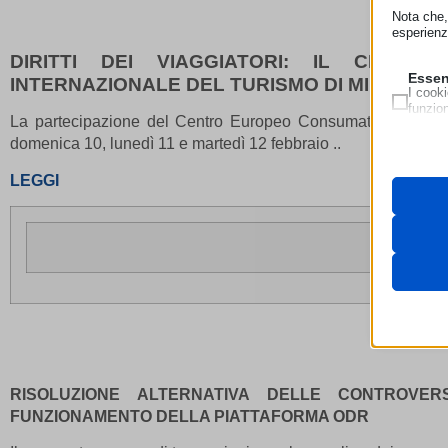
Nota che, 
esperienz
DIRITTI DEI VIAGGIATORI: IL CENT
Essen
INTERNAZIONALE DEL TURISMO DI MILANO
I cooki
funzio
La partecipazione del Centro Europeo Consumatori (CEC) Ita
second
domenica 10, lunedì 11 e martedì 12 febbraio ..
Neces
LEGGI
Questi 
__strip
utilizz
pagamen
__strip
_lscach
Analit
cookie_
I cooki
cdn.jsde
informa
cookiec
cdnjs.c
HappyL
unpkg.
Marke
ISCHE
I servi
_ga
annunci
MATOM
_ga_*
RISOLUZIONE ALTERNATIVA DELLE CONTROVE
mtm_co
FUNZIONAMENTO DELLA PIATTAFORMA ODR
_gat_gt
Medi
Questi
nspato
connect
_gid