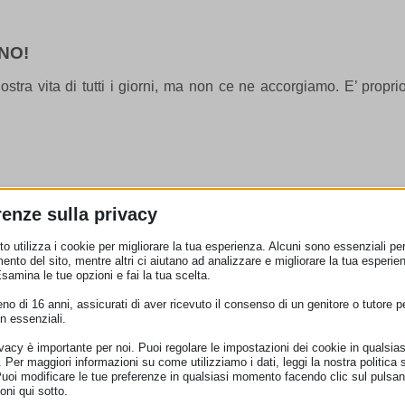
NO!
stra vita di tutti i giorni, ma non ce ne accorgiamo. E’ proprio
renze sulla privacy
o utilizza i cookie per migliorare la tua esperienza. Alcuni sono essenziali per 
ento del sito, mentre altri ci aiutano ad analizzare e migliorare la tua esperie
Esamina le tue opzioni e fai la tua scelta.
o di 16 anni, assicurati di aver ricevuto il consenso di un genitore o tutore per
n essenziali.
ivacy è importante per noi. Puoi regolare le impostazioni dei cookie in qualsias
Per maggiori informazioni su come utilizziamo i dati, leggi la nostra politica s
Puoi modificare le tue preferenze in qualsiasi momento facendo clic sul pulsan
oni qui sotto.