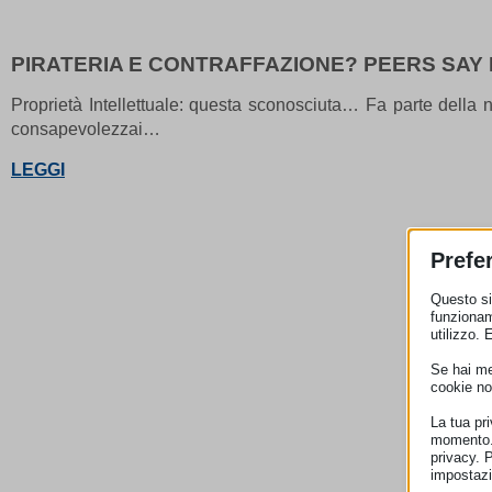
PIRATERIA E CONTRAFFAZIONE? PEERS SAY 
Proprietà Intellettuale: questa sconosciuta… Fa parte della no
consapevolezzai…
LEGGI
Prefe
Questo sit
funzionam
utilizzo. 
Se hai men
cookie no
La tua pr
momento. 
privacy. 
impostazi