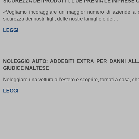
SICUREZZA DEI PRODOTTI: L’UE PREMIA LE IMPRESE
0\'XOR(
0\"XOR(
«Vogliamo incoraggiare un maggior numero di aziende a con
sicurezza dei nostri figli, delle nostre famiglie e dei…
1 waitfor
1\'\"
LEGGI
13wdtx
-
ab.stor
3af37ff
NOLEGGIO AUTO: ADDEBITI EXTRA PER DANNI A
amp_*
GIUDICE MALTESE
appval
Noleggiare una vettura all’estero e scoprire, tornati a casa, che
aQ.plug
arp_scro
LEGGI
BbDc2D
PG_SLE
bm7cKkOF
cbLDBe
cookies
dd_cook