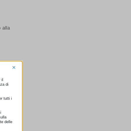
 alla
×
il
nza di
 tutti i
i
ulla
te delle