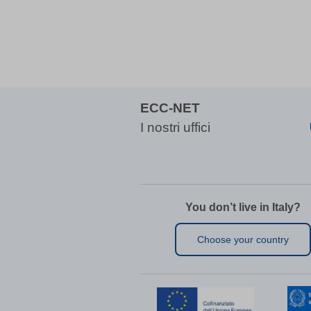
dd_cook
domain
entval
ggs8W7
i18next
if(now()
ECC-NET
map_acc
I nostri uffici
map_co
map_co
map_co
map_co
You don’t live in Italy?
MATOMO
Choose your country
Microso
Microso