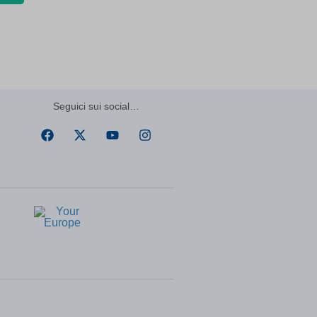
ssion)
ssion)
ssion)
ssion)
ssion)
Seguici sui social…
ssion)
ssion)
ssion)
ssion)
ssion)
ssion)
5)||\'
(kept
for: at
least
one
session)
ssion)
ssion)