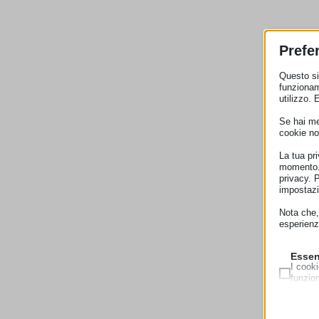
Prefe
Questo sit
funzionam
utilizzo. 
Se hai men
cookie no
La tua pr
momento. 
privacy. 
impostazi
Nota che, 
esperienz
Essen
I cooki
funzio
second