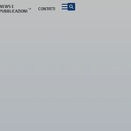
NEWS E
CONTATTI
PUBBLICAZIONI
 INFORMAZIONI PER I CONSUMATORI PER ARGOMENTO
Acquisto beni e
ADR e soluzioni del
Turismo
servizi
contenzioso
mazioni di viaggio
ADR
Contratti conclusi a
distanza e nei locali
commerciali
etti turistici
Azioni rappresentative
Garanzia legale di
conformità
iproprietà
Procedimento europeo
per le controversie di
Diritto di recesso
modesta entità
ggio
Sicurezza dei prodotti
Procedimento europeo
d’ingiunzione di
pagamento
Pratiche commerciali
scorrette e clausole
vessatorie