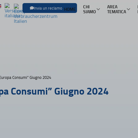
CHI
AREA
Invia un reclamo
HOME
SIAMO
TEMATICA
SFOGLIA LE
Trasporti
Trasporto aereo
Infor
Trasporto ferroviario
Pacch
Trasporto in pullman
Mult
Europa Consumi” Giugno 2024
Trasporto via mare
Nole
pa Consumi” Giugno 2024