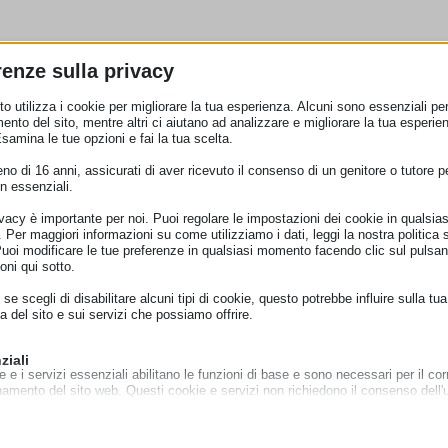
renze sulla privacy
o utilizza i cookie per migliorare la tua esperienza. Alcuni sono essenziali per 
ento del sito, mentre altri ci aiutano ad analizzare e migliorare la tua esperie
Esamina le tue opzioni e fai la tua scelta.
o di 16 anni, assicurati di aver ricevuto il consenso di un genitore o tutore per
n essenziali.
ivacy è importante per noi. Puoi regolare le impostazioni dei cookie in qualsias
Per maggiori informazioni su come utilizziamo i dati, leggi la nostra politica s
Puoi modificare le tue preferenze in qualsiasi momento facendo clic sul pulsan
oni qui sotto.
se scegli di disabilitare alcuni tipi di cookie, questo potrebbe influire sulla tua
a del sito e sui servizi che possiamo offrire.
ziali
e e i servizi essenziali abilitano le funzioni di base e sono necessari per il cor
namento del sito web. Questi cookie e servizi non richiedono il consenso dell'
o il GDPR.
Mostra dettagli