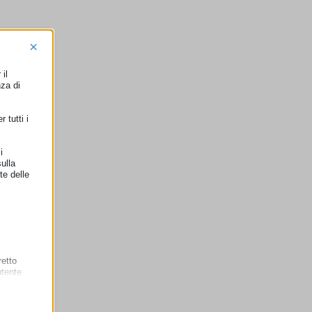
×
il
nza di
 tutti i
i
ulla
te delle
retto
utente