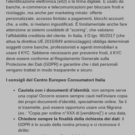
l’identificazione elettronica (eID) o la firma digitale. È usato da
banche, e-commerce e telecomunicazioni per bloccare frodi e
riciclaggio, ma anche per marketing mirato: offerte
personalizzate, accesso limitato a pagamenti, blocchi account
che, a volte, si rivelano ingiustificati. È fondamentale anche fare
attenzione ai sistemi cosiddetti di “scoring”, che valutano
l’affidabilità creditizia del cliente. In Italia, il D.lgs. 90/2017 (che
attua la direttiva UE 2015/849 antiriciclaggio) obbliga determinati
soggetti come banche, professionisti e agenti immobiliari a
usare il KYC. Sebbene necessario per prevenire frodi, il KYC
deve essere conforme al Regolamento Generale sulla
Protezione dei Dati (GDPR) e garantire che i dati personali
vengano trattati in modo trasparente e sicuro.
I consigli del Centro Europeo Consumatori Italia
Cautela con i documenti d’identità
: non sempre serve
una copia! Occorre essere sempre cauti nell’inviare copia
dei propri documenti d’identità, specialmente online. Se li
si trasmette, può essere opportuno usare una filigrana
(es.: “Copia per ordine n°XXX di [venditore]”) e una data.
Chiedere sempre la finalità della richiesta dei dati
: il
GDPR è lo scudo della nostra privacy e ci riconosce il
diritto: