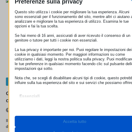
Preferenze sulla privacy
Questo sito utilizza i cookie per migliorare la tua esperienza. Alcuni
sono essenziali per il funzionamento del sito, mentre altri ci aiutano 
analizzare e migliorare la tua esperienza di utilizzo. Esamina le tue
opzioni e fai la tua scelta.
Se hai meno di 16 anni, assicurati di aver ricevuto il consenso di un
genitore o tutore per tutti i cookie non essenziali.
La tua privacy è importante per noi. Puoi regolare le impostazioni dei
cookie in qualsiasi momento. Per maggiori informazioni su come
utilizziamo i dati, leggi la nostra politica sulla privacy. Puoi modificar
le tue preferenze in qualsiasi momento facendo clic sul pulsante dell
impostazioni qui sotto.
Nota che, se scegli di disabilitare alcuni tipi di cookie, questo potreb
Comunicati Stampa
influire sulla tua esperienza del sito e sui servizi che possiamo offrir
Giornata dell’Europa 2026: le nuove regole UE
Essenziali
cambiano la vita dei consumatori!
I cookie e i servizi essenziali abilitano le funzioni di base e sono
necessari per il corretto funzionamento del sito web. Questi cooki
e servizi non richiedono il consenso dell'utente secondo il GDPR.
8 Maggio 2026
Mostra dettagli
Il tuo smartphone smette di funzionare dopo quattro anni e ti
Accetta tutto
Necessari
dicono che conviene sostituirlo.…
Questi cookie e servizi sono necessari per il corretto
__stripe_mid